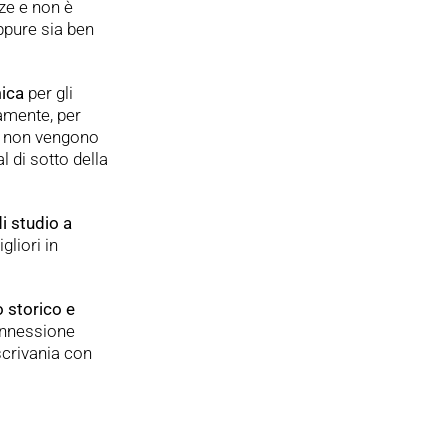
ze e non è
ppure sia ben
ica
per gli
amente, per
i non vengono
l di sotto della
di studio a
gliori in
 storico e
onnessione
scrivania con