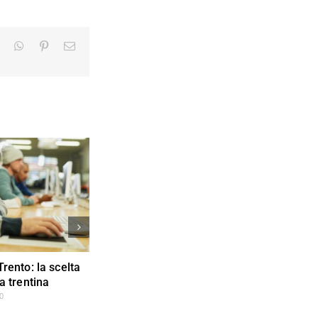
LinkedIn
WhatsApp
Pinterest
Email
Trento: la scelta
Vivere a Trento da studente:
a trentina
università e divertimento in
Trentino
0
FEBBRAIO 2020