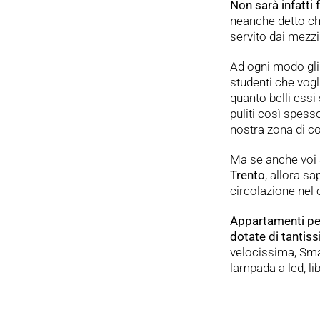
Non sarà infatti 
neanche detto che
servito dai mezzi
Ad ogni modo gl
studenti che vog
quanto belli essi
puliti così spess
nostra zona di c
Ma se anche voi 
Trento
, allora s
circolazione nel 
Appartamenti per
dotate di tantiss
velocissima, Smar
lampada a led, lib