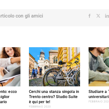
articolo con gli amici
Facebook
X
ento: ecco
Cerchi una stanza singola in
Studiare a 
iglior
Trento centro? Studio Suite
universitari
tario
è qui per te!
FEBBRAIO 202
FEBBRAIO 2020