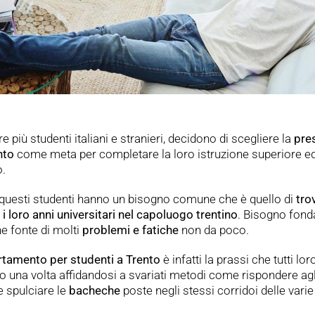
 più studenti italiani e stranieri, decidono di scegliere la
pre
nto
come meta per completare la loro istruzione superiore ed
o.
 questi studenti hanno un bisogno comune che è quello di
tro
i loro anni universitari nel capoluogo trentino
. Bisogno fond
he fonte di molti
problemi e fatiche
non da poco.
tamento per studenti a Trento
è infatti la prassi che tutti lo
o una volta affidandosi a svariati metodi come rispondere ag
 spulciare le
bacheche
poste negli stessi corridoi delle varie