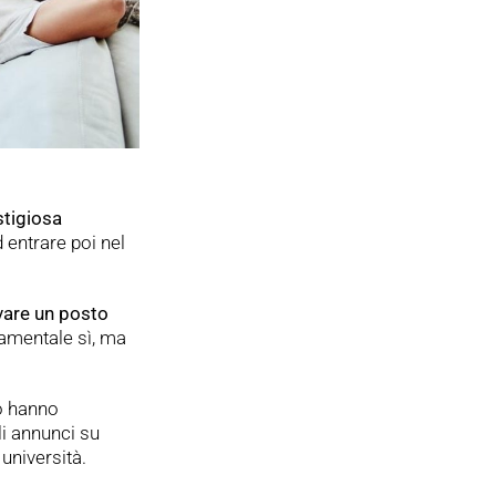
stigiosa
 entrare poi nel
vare un posto
amentale sì, ma
ro hanno
li annunci su
 università.