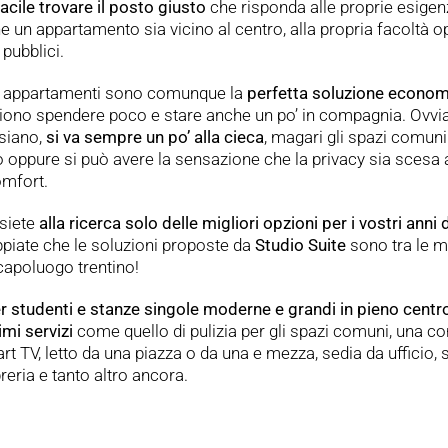
facile trovare il posto giusto
che risponda alle proprie esigen
 un appartamento sia vicino al centro, alla propria facoltà o
 pubblici.
i appartamenti sono comunque la
perfetta soluzione econom
liono spendere poco e stare anche un po’ in compagnia. Ovvi
 siano,
si va sempre un po’ alla cieca
, magari gli spazi comun
o oppure si può avere la sensazione che la privacy sia scesa a
omfort.
siete
alla ricerca solo delle migliori opzioni per i vostri anni 
appiate che le soluzioni proposte da
Studio
Suite
sono tra le mi
capoluogo trentino!
 studenti e stanze singole moderne e grandi in pieno centro
imi servizi
come quello di pulizia per gli spazi comuni, una c
t TV, letto da una piazza o da una e mezza, sedia da ufficio, 
reria e tanto altro ancora.