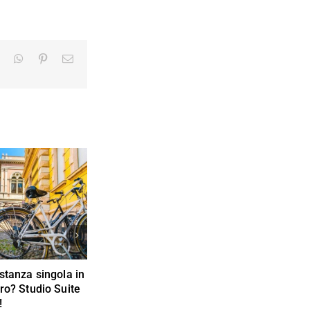
LinkedIn
WhatsApp
Pinterest
Email
stanza singola in
Studiare a Trento: la scelta
ro? Studio Suite
universitaria trentina
!
FEBBRAIO 2020