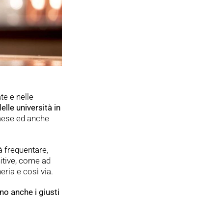
te e nelle
delle università in
 Paese ed anche
à frequentare,
itive, come ad
ria e così via.
o anche i giusti