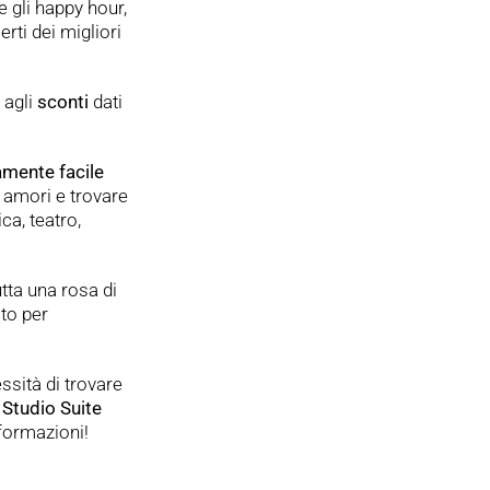
 gli happy hour,
rti dei migliori
 agli
sconti
dati
amente facile
, amori e trovare
ca, teatro,
tta una rosa di
sto per
sità di trovare
Studio Suite
nformazioni!