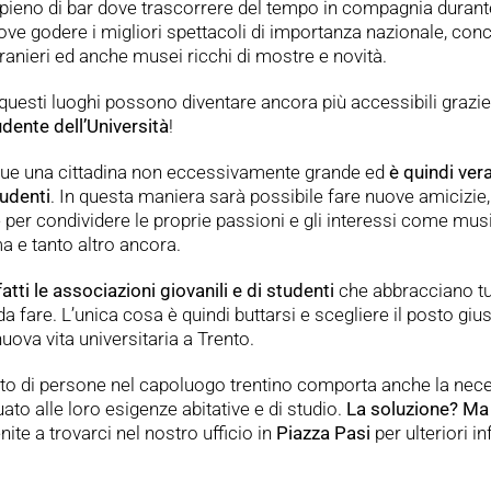
i pieno di bar dove trascorrere del tempo in compagnia durante
ove godere i migliori spettacoli di importanza nazionale, conce
 stranieri ed anche musei ricchi di mostre e novità.
questi luoghi possono diventare ancora più accessibili grazie
udente
dell’Università
!
ue una cittadina non eccessivamente grande ed
è quindi ver
tudenti
. In questa maniera sarà possibile fare nuove amicizie
 per condividere le proprie passioni e gli interessi come musi
ma e tanto altro ancora.
ti le associazioni giovanili e di studenti
che abbracciano tu
da fare. L’unica cosa è quindi buttarsi e scegliere il posto giu
ova vita universitaria a Trento.
o di persone nel capoluogo trentino comporta anche la neces
ato alle loro esigenze abitative e di studio.
La soluzione? Ma
nite a trovarci nel nostro ufficio in
Piazza
Pasi
per ulteriori i