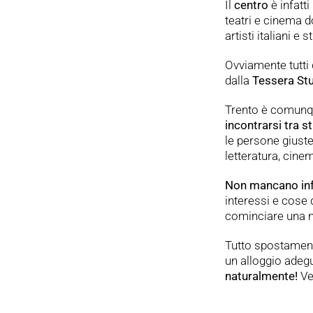
Il
centro
è infatt
teatri e cinema d
artisti italiani e
Ovviamente tutti 
dalla
Tessera St
Trento è comunq
incontrarsi tra s
le persone giuste
letteratura, cine
Non mancano infat
interessi e cose 
cominciare una nu
Tutto spostament
un alloggio adegu
naturalmente!
Ve