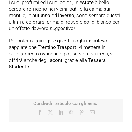
i suoi profumi ed i suoi colori, in
estate
è bello
cercare refrigerio nei vicini laghi o la calma sui
monti e, in
autunno
ed
inverno
, sono sempre questi
ultimi a colorarsi prima di rosso e poi di bianco per
un effetto davvero suggestivo!
Per poter raggiungere questi luoghi incantevoli
sappiate che
Trentino
Trasporti
vi metterà in
collegamento ovunque e poi, se siete studenti, vi
offrirà anche degli
sconti
grazie alla
Tessera
Studente
.
Condividi l'articolo con gli amici
Facebook
X
LinkedIn
WhatsApp
Pinterest
Email